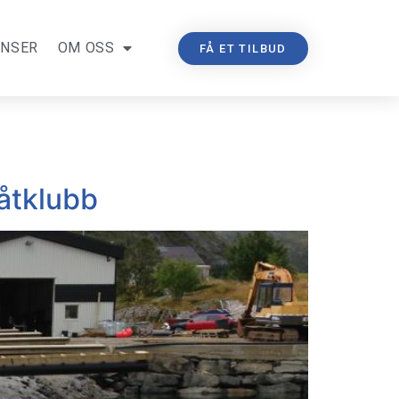
ANSER
OM OSS
FÅ ET TILBUD
Båtklubb