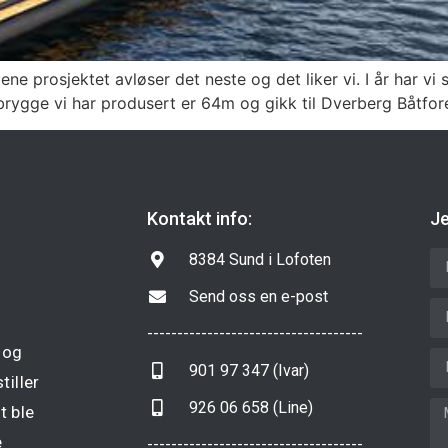
 ene prosjektet avløser det neste og det liker vi. I år har 
tebrygge vi har produsert er 64m og gikk til Dverberg Båtfor
Kontakt info:
Je
8384 Sund i Lofoten
Send oss en e-post
------------------------------------
 og
901 97 347 (Ivar)
tiller
926 06 658 (Line)
t ble
e
------------------------------------