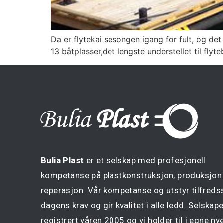
Da er flytekai sesongen igang for fult, og det
13 båtplasser,det lengste understellet til fly
Bulia Plast
er et selskap med profesjonell
kompetanse på plastkonstruksjon, produksjon
reperasjon. Vår kompetanse og utstyr tilfredss
dagens krav og gir kvalitet i alle ledd. Selskape
registrert våren 2005 og vi holder til i egne ny