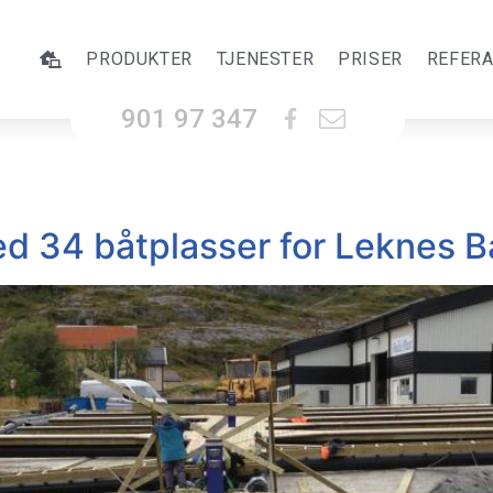
PRODUKTER
TJENESTER
PRISER
REFER
901 97 347
ed 34 båtplasser for Leknes 