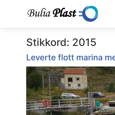
Stikkord:
2015
Leverte flott marina m