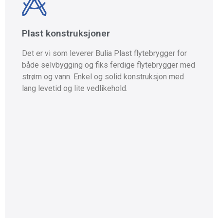
både selvbygging og fiks ferdige flytebrygger med
strøm og vann. Enkel og solid konstruksjon med
Plast konstruksjoner
lang levetid og lite vedlikehold.
Det er vi som leverer Bulia Plast flytebrygger for
Ta kontakt
både selvbygging og fiks ferdige flytebrygger med
strøm og vann. Enkel og solid konstruksjon med
lang levetid og lite vedlikehold.