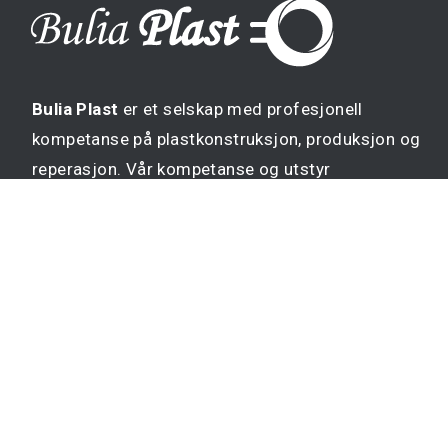
Bulia Plast
er et selskap med profesjonell
kompetanse på plastkonstruksjon, produksjon og
reperasjon. Vår kompetanse og utstyr
tilfredsstiller dagens krav og gir kvalitet i alle
ledd. Selskapet ble registrert våren 2005 og vi
holder til i egne nye lokaler ved E-10 og
Mølnarodden i Flakstad kommune.
Kontakt info:
8384 Sund i Lofoten