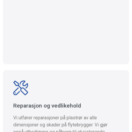
Vi utfører reparasjoner på plastrør av alle
dimensjoner og skader på flytebrygger. Vi gjør
også utbedringer og påbygg til eksisterende
Reparasjon og vedlikehold
flytebrygger.
Vi utfører reparasjoner på plastrør av alle
Ta kontakt
dimensjoner og skader på flytebrygger. Vi gjør
også utbedringer og påbygg til eksisterende